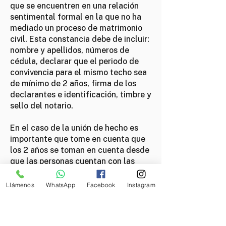
que se encuentren en una relación
sentimental formal en la que no ha
mediado un proceso de matrimonio
civil. Esta constancia debe de incluir:
nombre y apellidos, números de
cédula, declarar que el periodo de
convivencia para el mismo techo sea
de mínimo de 2 años, firma de los
declarantes e identificación, timbre y
sello del notario.
En el caso de la unión de hecho es
importante que tome en cuenta que
los 2 años se toman en cuenta desde
que las personas cuentan con las
aptitudes legales para hacerlo:
mayores de 18 años, divorcio o
Llámenos
WhatsApp
Facebook
Instagram
separación judicial.